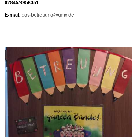
02845/3958451
ggs-betreuung@gmx.de
E-mail: