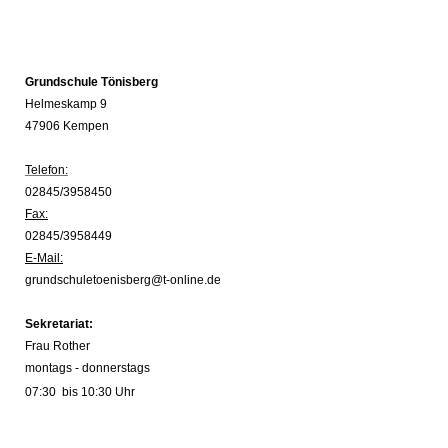
Grundschule Tönisberg
Helmeskamp 9
47906 Kempen
Telefon:
02845/3958450
Fax:
02845/3958449
E-Mail:
grundschuletoenisberg@t-online.de
Sekretariat:
Frau Rother
montags - donnerstags
07:30 bis 10:30 Uhr
prechtpartnerin im Sekretariat:
Frau Bartholomé