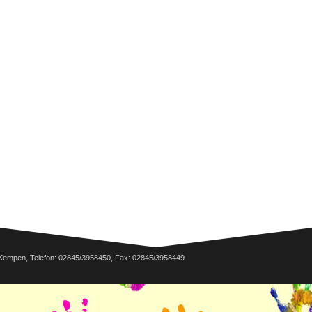
Kempen, Telefon: 02845/3958450, Fax: 02845/3958449