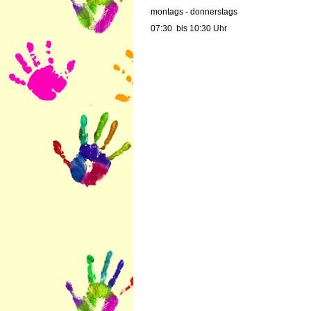
montags - donnerstags
07:30 bis 10:30 Uhr
prechtpartnerin im
Sekretariat:
Frau Bartholomé
Bürozeiten:
dienstags, donnerstags und freitags
7:30 Uhr - 10:30 Uhr
mittwochs von
10 Uhr - 13 Uhr