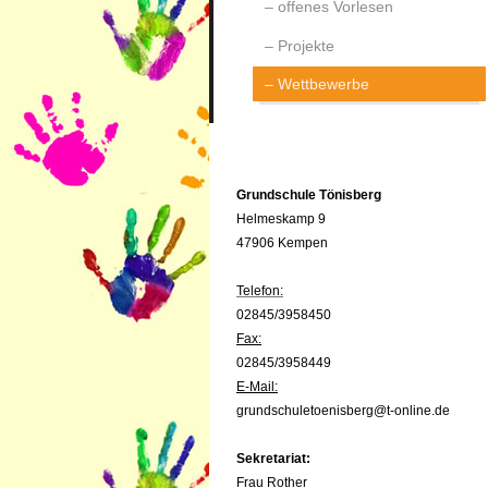
offenes Vorlesen
Projekte
Wettbewerbe
Grundschule Tönisberg
Helmeskamp 9
47906 Kempen
Telefon:
02845/3958450
Fax:
02845/3958449
E-Mail:
grundschuletoenisberg@t-online.de
Sekretariat:
Frau Rother