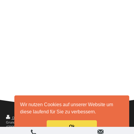
Wir nutzen Cookies auf unserer Website um
diese laufend für Sie zu verbessern.
Login
Druckversion
|
Sitemap
Webansicht
Grundschule Tönisberg, Helmeskamp 9,
Ok
47906 Kempen, Telefon: 02845/3958450, Fax:
02845/3958449