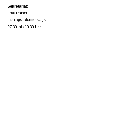
Sekretariat:
Frau Rother
montags - donnerstags
07:30 bis 10:30 Uhr
prechtpartnerin im Sekretariat:
Frau Bartholomé
Bürozeiten:
dienstags, donnerstags und freitags
7:30 Uhr - 10:30 Uhr
mittwochs von
10 Uhr - 13 Uhr