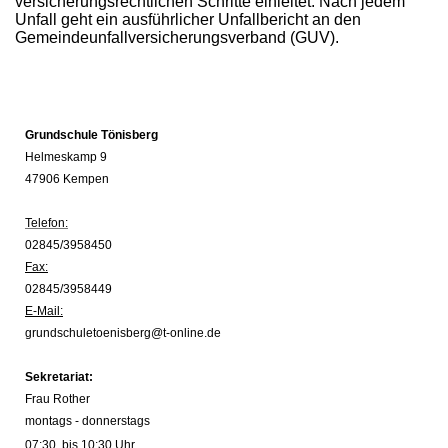
versicherungsrechtlichen Schritte einleitet. Nach jedem
Unfall geht ein ausführlicher Unfallbericht an den
Gemeindeunfallversicherungsverband (GUV).
Grundschule Tönisberg
Helmeskamp 9
47906 Kempen
Telefon:
02845/3958450
Fax:
02845/3958449
E-Mail:
grundschuletoenisberg@t-online.de
Sekretariat:
Frau Rother
montags - donnerstags
07:30 bis 10:30 Uhr
prechtpartnerin im Sekretariat: